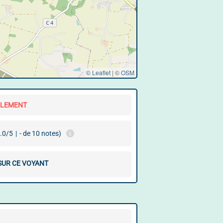
© Leaflet
|
©
OSM
LLEMENT
.0/5
|
- de 10 notes)
 SUR CE VOYANT