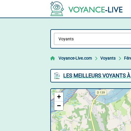
Voyance-Live.com
Voyants
Fére
LES MEILLEURS VOYANTS À
+
−