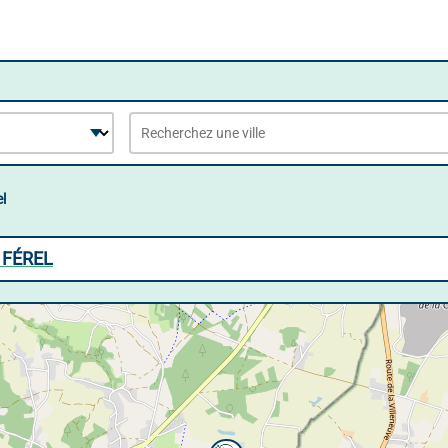
l
 FÉREL