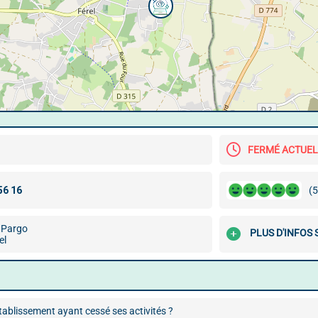
FERMÉ ACTUE
(5
s Pargo
PLUS D'INFOS
el
ablissement ayant cessé ses activités ?