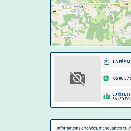
LA FÉE M
60 bis Le
56130 Fér
Informations erronées, manquantes ou ét